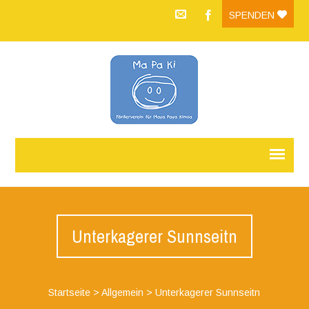
SPENDEN
Unterkagerer Sunnseitn
Startseite
>
Allgemein
>
Unterkagerer Sunnseitn