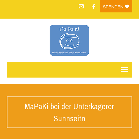
SPENDEN
MaPaKi bei der Unterkagerer
Sunnseitn